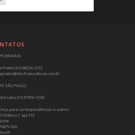
NTATOS
PE BRASÍLIA
 Pratini (61) 98256-3722
apratini@desfrutecultural.com.br
PE SÃO PAULO
dro Lima (11) 97956-7338
reço para correspondências e outros:
216 Bloco C apt 315
Norte
70875-030
lia-DF