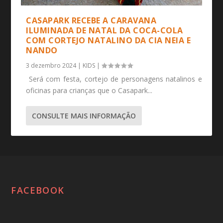
CASAPARK RECEBE A CARAVANA
ILUMINADA DE NATAL DA COCA-COLA
COM CORTEJO NATALINO DA CIA NEIA E
NANDO
3 dezembro 2024
|
KIDS
|
Será com festa, cortejo de personagens natalinos e
oficinas para crianças que o Casapark...
CONSULTE MAIS INFORMAÇÃO
FACEBOOK