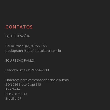
CONTATOS
EQUIPE BRASÍLIA
Paula Pratini (61) 98256-3722
paulapratini@desfrutecultural.com.br
EQUIPE SÃO PAULO
Leandro Lima (11) 97956-7338
Endereço para correspondências e outros:
SQN 216 Bloco C apt 315
Asa Norte
CEP 70875-030
Brasília-DF