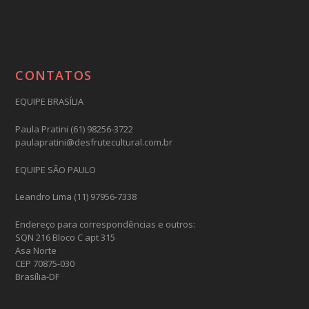
CONTATOS
EQUIPE BRASÍLIA
Paula Pratini (61) 98256-3722
paulapratini@desfrutecultural.com.br
EQUIPE SÃO PAULO
Leandro Lima (11) 97956-7338
Endereço para correspondências e outros:
SQN 216 Bloco C apt 315
Asa Norte
CEP 70875-030
Brasília-DF