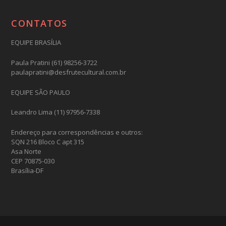
CONTATOS
EQUIPE BRASÍLIA
Paula Pratini (61) 98256-3722
paulapratini@desfrutecultural.com.br
EQUIPE SÃO PAULO
Leandro Lima (11) 97956-7338
Endereço para correspondências e outros:
SQN 216 Bloco C apt 315
Asa Norte
CEP 70875-030
Brasília-DF