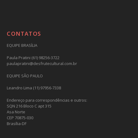
CONTATOS
EQUIPE BRASÍLIA
Paula Pratini (61) 98256-3722
paulapratini@desfrutecultural.com.br
EQUIPE SÃO PAULO
Leandro Lima (11) 97956-7338
Endereço para correspondências e outros:
SQN 216 Bloco C apt 315
Asa Norte
CEP 70875-030
Brasília-DF