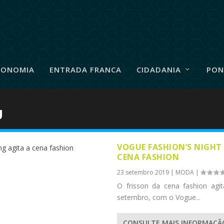
RONOMIA
ENTRADA FRANCA
CIDADANIA
PON
U
VOGUE FASHION’S NIGHT 
CENA FASHION
23 setembro 2019
|
MODA
|
O frisson da cena fashion agit
setembro, com o Vogue...
CONSULTE MAIS INFORMAÇÃ