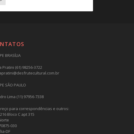
NTATOS
PE BRASÍLIA
 Pratini (61) 98256-3722
apratini@desfrutecultural.com.br
PE SÃO PAULO
dro Lima (11) 97956-7338
reço para correspondências e outros:
216 Bloco C apt 315
Norte
70875-030
lia-DF