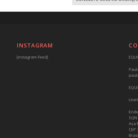
INSTAGRAM
CO
[instagram-feed]
EQUI
Paula
paul
EQUI
Lean
Ende
SQN 
Asa 
CEP 
Brasí